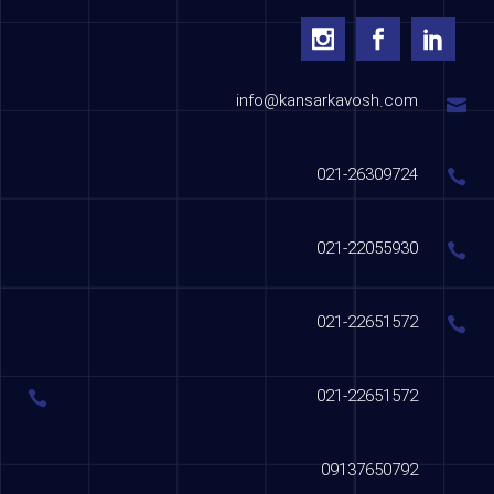
info@kansarkavosh.com
021-26309724
021-22055930
021-22651572
021-22651572
09137650792